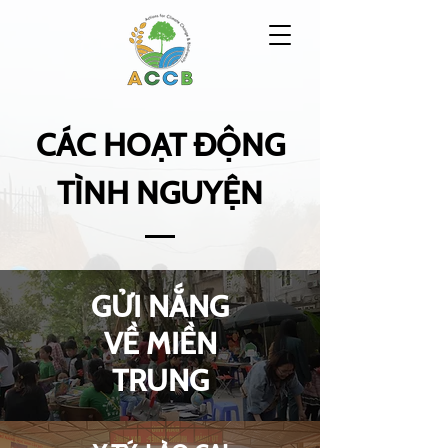
CÁC HOẠT ĐỘNG
TÌNH NGUYỆN
GỬI NẮNG
VỀ MIỀN
TRUNG